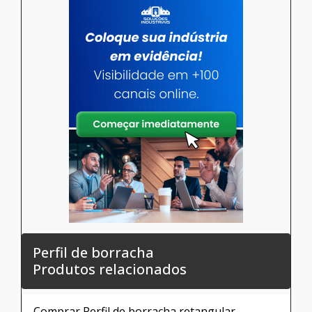
Cotar agora
Porta de vidro temperado
PORTA E JANELA / Rio de Janeiro - RJ
Atendimento exclusivo para o Estado do Rio de
JaneiroA estética conhecida como “clean”
ganhou um espaço considerável no setor de
decoração por ser bonita e elegante, ao
mesmo tempo, agregando uma beleza única ao
ambiente. Um dos acessórios capazes de
complementar esse tipo de decoração é a porta
de vidro temperado, que prom...
Cotar agora