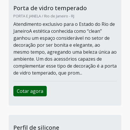
Cotar agora
Perfil de silicone em U
Indiana Borrachas / Embu das Artes - SP
O uso do perfil de silicone em U pode ser
atrativo em diferentes atividades,
caracterizando-o como um produto de alta
versatilidade. Um dos motivos para essa
versatilidade é a variedade disponível no
mercado, sempre apresentando alto
desempenho.AS PRINCIPAIS INFORMAÇÕES
SOBRE O ITEM Durante a compra, é essencial
ter como prioridade um alto padrão de
qualidade, que possa garantir o desempenh...