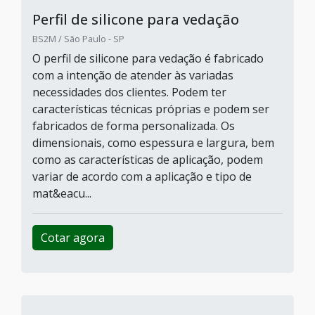
Porta de vidro temperado 8mm
CCV Vidros / São Paulo - SP
Atendimento exclusivo para São PauloO vidro
temperado é mais rígido, tem maior resistência
térmica e se estilhaça em pequenos
fragmentos quando é danificado. Hoje em dia é
sofistcado ter uma porta de vidro temperado
8mm para: Casa; Escritório; Comércio; Entre
outros locais.Isso deixa o espaço com um
conceito aberto, mais espa&cce...
Cotar agora