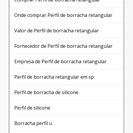
Perfil de silicone
DAMARI COMERCIO PARA / São Paulo - SP
Conhecendo o perfil de siliconeO perfil de
silicone é um material elástico, obtido
primordialmente da areia de quartzo, através
de processos rigorosos, resultando em um
produto de alta qualidade, e durabilidade, que
pode ser empregado para inúmeros
processos, em diversos setores da
indústria.Dotado de boa resistência a
compostos químicos variados, como por
exemplo, ácidos, bases, ox...
Cotar agora