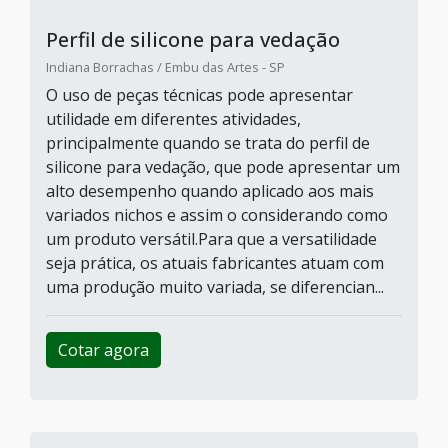
Perfil de silicone para porta de
forno
Indiana Borrachas / Embu das Artes - SP
O uso do perfil de silicone para porta de forno
é muito atrativo, além de ser considerado
essencial, já que este produto é capaz de
promover uma vedação de alto desempenho,
evitando que o calor passe pela porta e assim
interfira no preparo de diferentes itens.Para
que melhor se adeque a cada equipamento, o
atual mercado é capacitado para atuar com
uma fabricação variada, ofe...