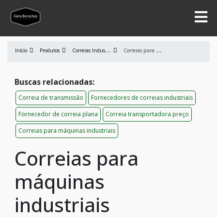
C
orreias Industriais
C
orreias para máquinas industriais
Início
Produtos
Buscas relacionadas:
Correia de transmissão
Fornecedores de correias industriais
Fornecedor de correia plana
Correia transportadora preço
Correias para máquinas industriais
Correias para
máquinas
industriais