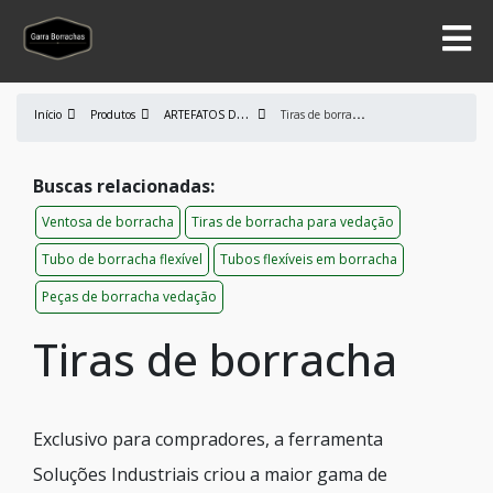
A
RTEFATOS DE BORRACHA
T
iras de borracha
Início
Produtos
Buscas relacionadas:
Ventosa de borracha
Tiras de borracha para vedação
Tubo de borracha flexível
Tubos flexíveis em borracha
Peças de borracha vedação
Tiras de borracha
Exclusivo para compradores, a ferramenta
Soluções Industriais criou a maior gama de