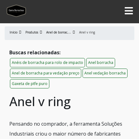
A
nel de borracha
Início
Produtos
Anel v ring
Buscas relacionadas:
Anéis de borracha para rolo de impacto
Anel borracha
Anel de borracha para vedação preço
Anel vedação borracha
Gaxeta de ptfe puro
Anel v ring
Pensando no comprador, a ferramenta Soluções
Industriais criou o maior número de fabricantes