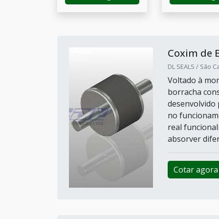
Coxim de 
DL SEALS / São Ca
Voltado à mon
borracha cons
desenvolvido 
no funcioname
real funciona
absorver difer
Cotar agora