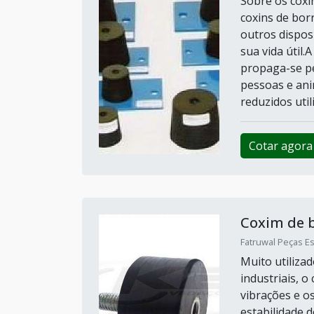
Sobre os coxi
coxins de bor
outros dispo
sua vida útil
propaga-se pe
pessoas e ani
reduzidos utili
Cotar agora
Coxim de 
Fatruwal Peças Es
Muito utiliza
industriais, 
vibrações e o
estabilidade 