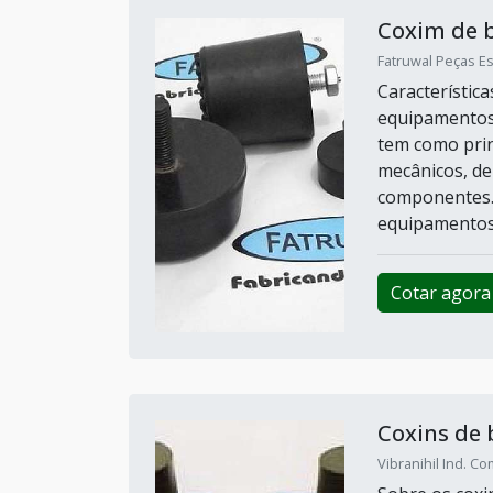
Coxim de 
Fatruwal Peças Es
Característi
equipamentos
tem como prin
mecânicos, de
componentes.
equipamentos,
Cotar agora
Coxins de 
Vibranihil Ind. C