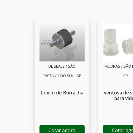
DL SEALS / SÃO
MUDRAS / SÃO 
CAETANO DO SUL - SP
SP
Coxim de Borracha
ventosa de s
para vid
Cotar agora
Cotar ag