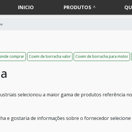
INICIO
PRODUTOS
QU
ha
 onde comprar
Coxim de borracha valor
Coxim de borracha para motor
ha
Industriais selecionou a maior gama de produtos referência n
ha e gostaria de informações sobre o fornecedor selecion