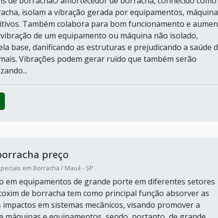
ns de borrachaO amortecedor de borracha, conhecido como
racha, isolam a vibração gerada por equipamentos, máquina
sitivos. Também colabora para bom funcionamento e aumen
.A vibração de um equipamento ou máquina não isolado,
la base, danificando as estruturas e prejudicando a saúde 
mais. Vibrações podem gerar ruído que também serão
zando...
borracha preço
peciais em Borracha / Mauá - SP
do em equipamentos de grande porte em diferentes setores
o coxim de borracha tem como principal função absorver as
s impactos em sistemas mecânicos, visando promover a
de máquinas e equipamentos, sendo, portanto, de grande