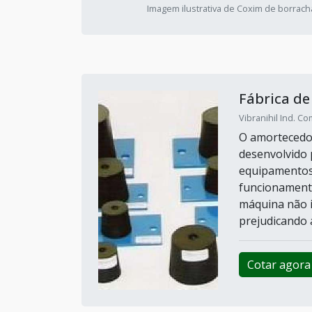
Imagem ilustrativa de Coxim de borrach
Fábrica de
Vibranihil Ind. C
O amortecedor
desenvolvido 
equipamentos
funcionamento
máquina não i
prejudicando a
Cotar agora