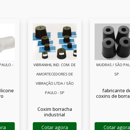
PAULO -
VIBRANIHIL IND. COM. DE
MUDRAS / SÃO PAU
AMORTECEDORES DE
SP
VIBRAÇÃO LTDA / SÃO
ilicone
fabricante d
PAULO - SP
ro
coxins de borr
Coxim borracha
industrial
ora
Cotar agora
Cotar agora