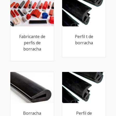
Fabricante de
Perfil t de
perfis de
borracha
borracha
Borracha
Perfil de