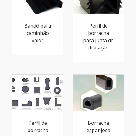
Bandô para
Perfil de
caminhão
borracha
valor
para junta de
dilatação
Perfil de
Borracha
borracha
esponjosa