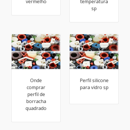
vermelho
temperatura
sp
Onde
Perfil silicone
comprar
para vidro sp
perfil de
borracha
quadrado