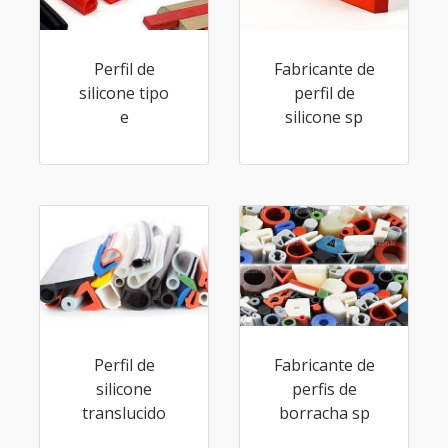
Perfil de
Fabricante de
silicone tipo
perfil de
e
silicone sp
Perfil de
Fabricante de
silicone
perfis de
translucido
borracha sp