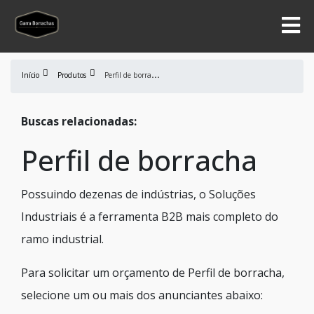
P
erfil de borracha
Início
Produtos
Buscas relacionadas:
Perfil de borracha
Possuindo dezenas de indústrias, o Soluções
Industriais é a ferramenta B2B mais completo do
ramo industrial.
Para solicitar um orçamento de Perfil de borracha,
selecione um ou mais dos anunciantes abaixo: