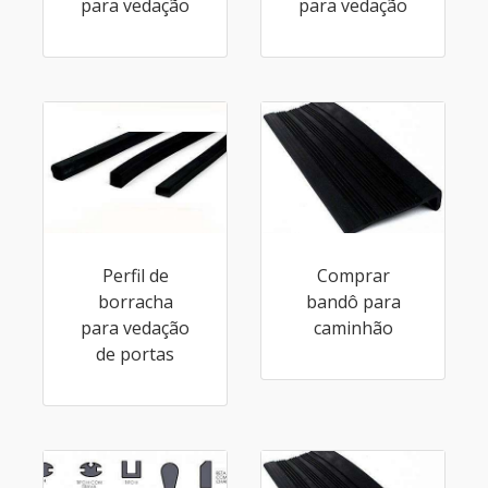
para vedação
para vedação
Perfil de
Comprar
borracha
bandô para
para vedação
caminhão
de portas