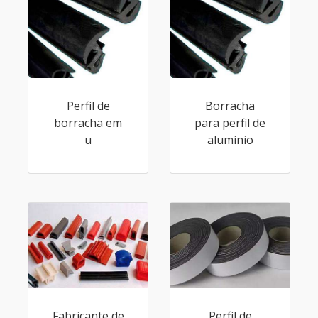
Perfil de
Borracha
borracha em
para perfil de
u
alumínio
Fabricante de
Perfil de