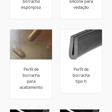
borracha
silicone para
esponjosa
vedação
Perfil de
Perfil de
borracha
borracha
para
tipo h
acabamento