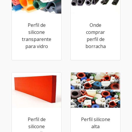
Perfil de
Onde
silicone
comprar
transparente
perfil de
para vidro
borracha
Perfil de
Perfil silicone
silicone
alta