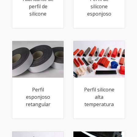
perfil de
silicone
silicone
esponjoso
Perfil
Perfil silicone
esponjoso
alta
retangular
temperatura