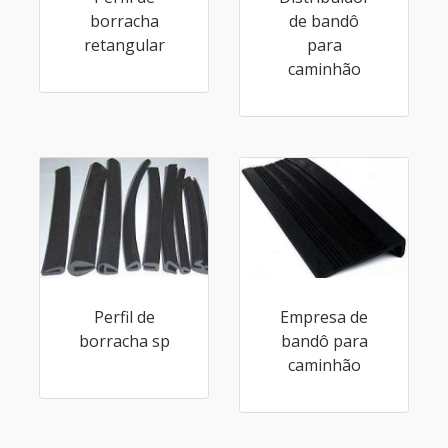
borracha
de bandô
retangular
para
caminhão
Perfil de
Empresa de
borracha sp
bandô para
caminhão