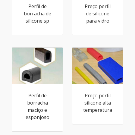
Perfil de
Preço perfil
borracha de
de silicone
silicone sp
para vidro
Perfil de
Preço perfil
borracha
silicone alta
maciço e
temperatura
esponjoso