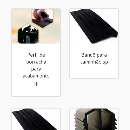
Perfil de
Bandô para
borracha
caminhão sp
para
acabamento
sp