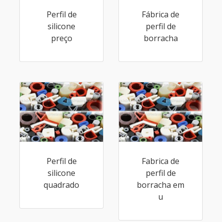
Perfil de
Fábrica de
silicone
perfil de
preço
borracha
Perfil de
Fabrica de
silicone
perfil de
quadrado
borracha em
u