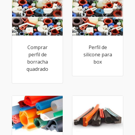
Comprar
Perfil de
perfil de
silicone para
borracha
box
quadrado